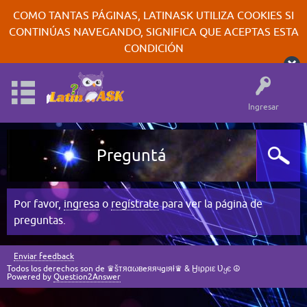
COMO TANTAS PÁGINAS, LATINASK UTILIZA COOKIES SI
CONTINÚAS NAVEGANDO, SIGNIFICA QUE ACEPTAS ESTA
CONDICIÓN
Ingresar
Preguntá
Por favor,
ingresa
o
regístrate
para ver la página de
preguntas.
Enviar feedback
Todos los derechos son de ♛šтяαωвeяячgıяł♛ & Ӈιρριε Ʋყє ☮
Powered by
Question2Answer