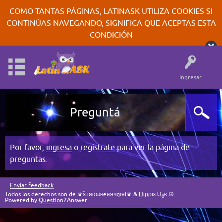
COMO TANTAS PÁGINAS, LATINASK UTILIZA COOKIES SI
CONTINÚAS NAVEGANDO, SIGNIFICA QUE ACEPTAS ESTA
CONDICIÓN
Ingresar
Preguntá
Por favor,
ingresa
o
regístrate
para ver la página de
preguntas.
Enviar feedback
Todos los derechos son de ♛šтяαωвeяячgıяł♛ & Ӈιρριε Ʋყє ☮
Powered by
Question2Answer