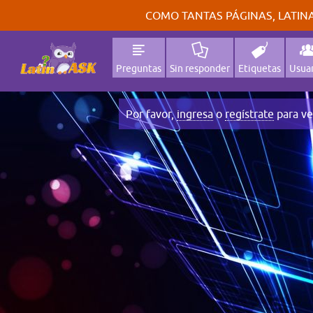
COMO TANTAS PÁGINAS, LATINA
Preguntas
Sin responder
Etiquetas
Usuar
Por favor,
ingresa
o
regístrate
para ve