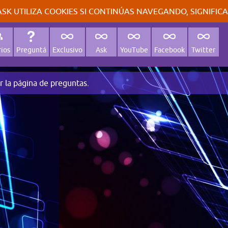
SK UTILIZA COOKIES SI CONTINÚAS NAVEGANDO, SIGNIFIC
ios
Preguntá
Exclusivo
Ask
YouTube
Facebook
Twitter
r la página de preguntas.