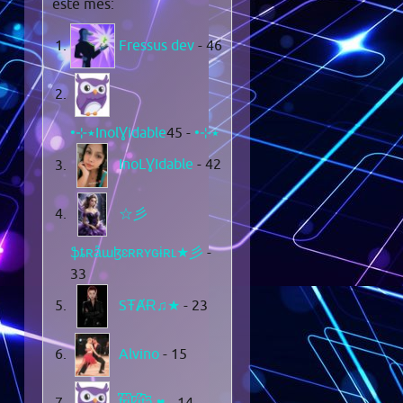
este mes:
Fressus dev
- 46
- 45
•⊹٭InolƔidable٭⊹•
InoLƔIdable
- 42
☆彡
ֆȶʀǟաɮɛʀʀʏɢɨʀʟ★彡
-
33
SŦȺɌ♫★
- 23
Alvino
- 15
f͆r͆i͆k͆i͆t͆a͆ ♥
- 14