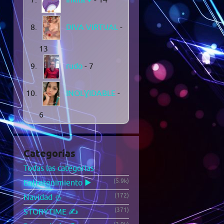
DIVA VIRTUAL
-
13
rudo
- 7
INOLƔIDABLE
-
6
Categorías
Todas las categorías
(5.9k)
Entretenimiento ▶️
(172)
Navidad ⛄
(371)
STORYTIME ✍️