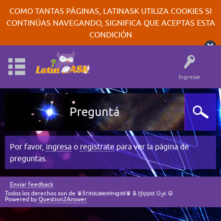
COMO TANTAS PÁGINAS, LATINASK UTILIZA COOKIES SI
CONTINÚAS NAVEGANDO, SIGNIFICA QUE ACEPTAS ESTA
CONDICIÓN
Ingresar
Preguntá
Por favor,
ingresa
o
regístrate
para ver la página de
preguntas.
Enviar feedback
Todos los derechos son de ♛šтяαωвeяячgıяł♛ & Ӈιρριε Ʋყє ☮
Powered by
Question2Answer