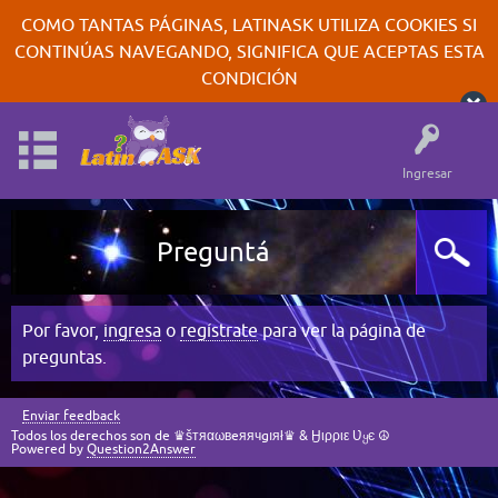
COMO TANTAS PÁGINAS, LATINASK UTILIZA COOKIES SI
CONTINÚAS NAVEGANDO, SIGNIFICA QUE ACEPTAS ESTA
CONDICIÓN
Ingresar
Preguntá
Por favor,
ingresa
o
regístrate
para ver la página de
preguntas.
Enviar feedback
Todos los derechos son de ♛šтяαωвeяячgıяł♛ & Ӈιρριε Ʋყє ☮
Powered by
Question2Answer