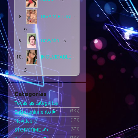
DIVA VIRTUAL
-
9
Davysho
- 5
INOLƔIDABLE
-
5
Categorías
Todas las categorías
(5.9k)
Entretenimiento ▶️
(171)
Navidad ⛄
(371)
STORYTIME ✍️
(3.9k)