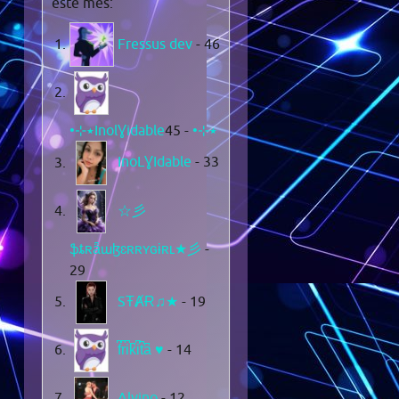
este mes:
Fressus dev
- 46
- 45
•⊹٭InolƔidable٭⊹•
InoLƔIdable
- 33
☆彡
ֆȶʀǟաɮɛʀʀʏɢɨʀʟ★彡
-
29
SŦȺɌ♫★
- 19
f͆r͆i͆k͆i͆t͆a͆ ♥
- 14
Alvino
- 12