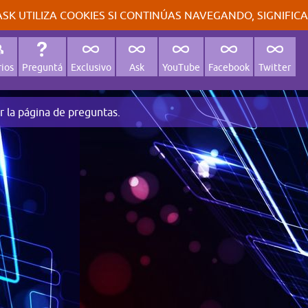
SK UTILIZA COOKIES SI CONTINÚAS NAVEGANDO, SIGNIFIC
ios
Preguntá
Exclusivo
Ask
YouTube
Facebook
Twitter
r la página de preguntas.