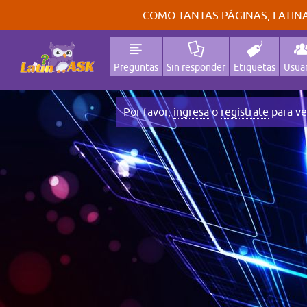
COMO TANTAS PÁGINAS, LATINA
Preguntas
Sin responder
Etiquetas
Usuar
Por favor,
ingresa
o
regístrate
para ve