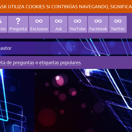
SK UTILIZA COOKIES SI CONTINÚAS NAVEGANDO, SIGNIFIC
ios
Preguntá
Exclusivo
Ask
YouTube
Facebook
Twitter
 autor
eta de preguntas
o
etiquetas populares
.