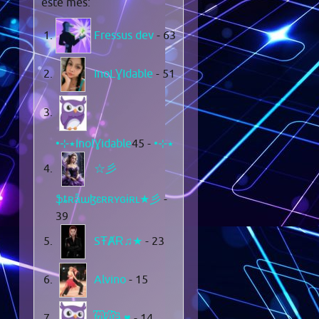
este mes:
Fressus dev
- 63
InoLƔIdable
- 51
- 45
•⊹٭InolƔidable٭⊹•
☆彡
ֆȶʀǟաɮɛʀʀʏɢɨʀʟ★彡
-
39
SŦȺɌ♫★
- 23
Alvino
- 15
f͆r͆i͆k͆i͆t͆a͆ ♥
- 14