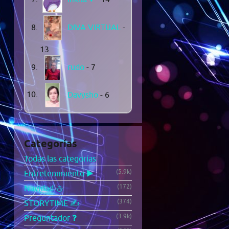
DIVA VIRTUAL
-
13
rudo
- 7
Davysho
- 6
Categorías
Todas las categorías
(5.9k)
Entretenimiento ▶️
(172)
Navidad ⛄
(374)
STORYTIME ✍️
(3.9k)
Preguntador ❓