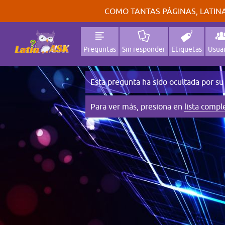
COMO TANTAS PÁGINAS, LATINA
Preguntas
Sin responder
Etiquetas
Usuar
Esta pregunta ha sido ocultada por su
Para ver más, presiona en
lista compl