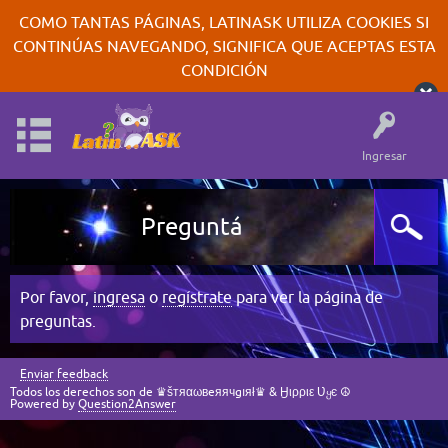
COMO TANTAS PÁGINAS, LATINASK UTILIZA COOKIES SI
CONTINÚAS NAVEGANDO, SIGNIFICA QUE ACEPTAS ESTA
CONDICIÓN
Ingresar
Preguntá
Por favor,
ingresa
o
regístrate
para ver la página de
preguntas.
Enviar feedback
Todos los derechos son de ♛šтяαωвeяячgıяł♛ & Ӈιρριε Ʋყє ☮
Powered by
Question2Answer