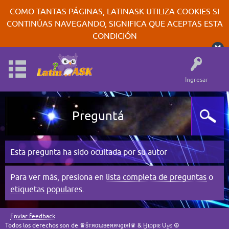
COMO TANTAS PÁGINAS, LATINASK UTILIZA COOKIES SI
CONTINÚAS NAVEGANDO, SIGNIFICA QUE ACEPTAS ESTA
CONDICIÓN
Ingresar
Preguntá
Esta pregunta ha sido ocultada por su autor
Para ver más, presiona en
lista completa de preguntas
o
etiquetas populares
.
Enviar feedback
Todos los derechos son de ♛šтяαωвeяячgıяł♛ & Ӈιρριε Ʋყє ☮