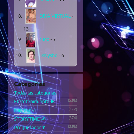
DIVA VIRTUAL
-
13
rudo
- 7
Davysho
- 6
Categorías
Todas las categorías
(5.9k)
Entretenimiento ▶️
(172)
Navidad ⛄
(374)
STORYTIME ✍️
(3.9k)
Preguntador ❓