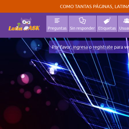
COMO TANTAS PÁGINAS, LATINA
Preguntas
Sin responder
Etiquetas
Usuar
Por favor,
ingresa
o
regístrate
para ve