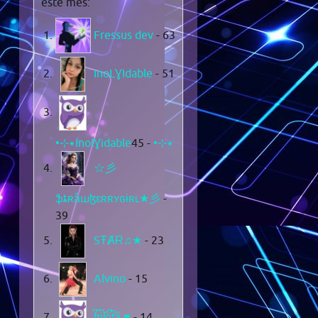
este mes:
Fressus dev
- 63
InoLƔIdable
- 51
- 45
•⊹٭InolƔidable٭⊹•
☆彡
ֆȶʀǟաɮɛʀʀʏɢɨʀʟ★彡
-
39
SŦȺɌ♫★
- 23
Alvino
- 15
f͆r͆i͆k͆i͆t͆a͆ ♥
- 14