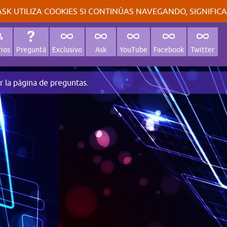
SK UTILIZA COOKIES SI CONTINÚAS NAVEGANDO, SIGNIFIC
ios
Preguntá
Exclusivo
Ask
YouTube
Facebook
Twitter
r la página de preguntas.