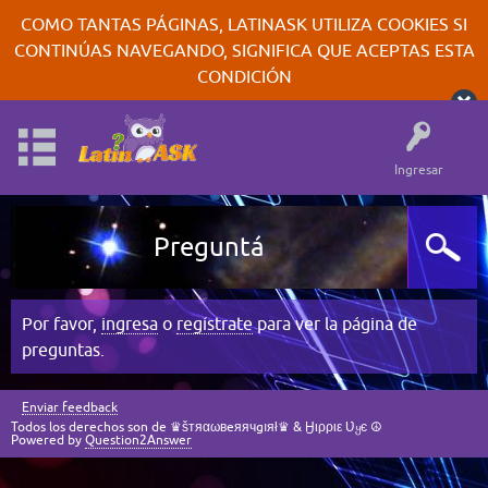
COMO TANTAS PÁGINAS, LATINASK UTILIZA COOKIES SI
CONTINÚAS NAVEGANDO, SIGNIFICA QUE ACEPTAS ESTA
CONDICIÓN
Ingresar
Preguntá
Por favor,
ingresa
o
regístrate
para ver la página de
preguntas.
Enviar feedback
Todos los derechos son de ♛šтяαωвeяячgıяł♛ & Ӈιρριε Ʋყє ☮
Powered by
Question2Answer