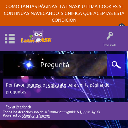
COMO TANTAS PÁGINAS, LATINASK UTILIZA COOKIES SI
CONTINÚAS NAVEGANDO, SIGNIFICA QUE ACEPTAS ESTA
CONDICIÓN
Ingresar
Preguntá
Por favor,
ingresa
o
regístrate
para ver la página de
preguntas.
Enviar feedback
Todos los derechos son de ♛šтяαωвeяячgıяł♛ & Ӈιρριε Ʋყє ☮
Powered by
Question2Answer