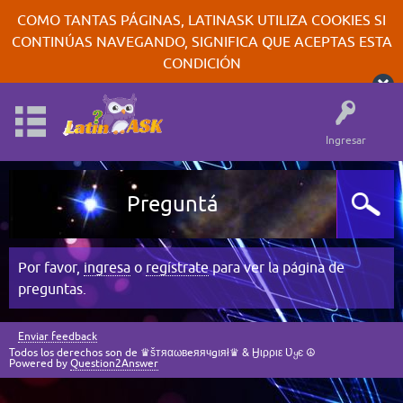
COMO TANTAS PÁGINAS, LATINASK UTILIZA COOKIES SI
CONTINÚAS NAVEGANDO, SIGNIFICA QUE ACEPTAS ESTA
CONDICIÓN
Ingresar
Preguntá
Por favor,
ingresa
o
regístrate
para ver la página de
preguntas.
Enviar feedback
Todos los derechos son de ♛šтяαωвeяячgıяł♛ & Ӈιρριε Ʋყє ☮
Powered by
Question2Answer