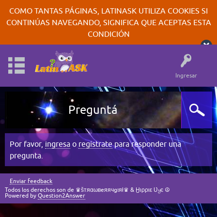
COMO TANTAS PÁGINAS, LATINASK UTILIZA COOKIES SI
CONTINÚAS NAVEGANDO, SIGNIFICA QUE ACEPTAS ESTA
CONDICIÓN
Ingresar
Preguntá
Por favor,
ingresa
o
regístrate
para responder una
pregunta.
Enviar feedback
Todos los derechos son de ♛šтяαωвeяячgıяł♛ & Ӈιρριε Ʋყє ☮
Powered by
Question2Answer