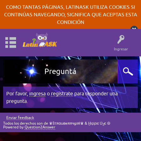
COMO TANTAS PÁGINAS, LATINASK UTILIZA COOKIES SI
CONTINÚAS NAVEGANDO, SIGNIFICA QUE ACEPTAS ESTA
CONDICIÓN
Ingresar
Preguntá
Por favor,
ingresa
o
regístrate
para responder una
pregunta.
Enviar feedback
Todos los derechos son de ♛šтяαωвeяячgıяł♛ & Ӈιρριε Ʋყє ☮
Powered by
Question2Answer