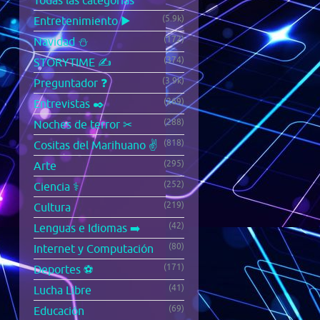
Todas las categorías
(5.9k)
Entretenimiento ▶️
(172)
Navidad ⛄
(374)
STORYTIME ✍️
(3.9k)
Preguntador ❓
(269)
Entrevistas ✒️
(288)
Noches de terror ✂
(818)
Cositas del Marihuano ✌️
(295)
Arte
(252)
Ciencia ⚕️
(219)
Cultura
(42)
Lenguas e Idiomas ➡️
(80)
Internet y Computación
(171)
Deportes ⚽
(41)
Lucha Libre
(69)
Educación