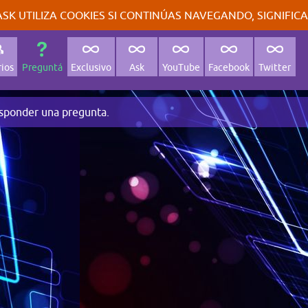
SK UTILIZA COOKIES SI CONTINÚAS NAVEGANDO, SIGNIFIC
ios
Preguntá
Exclusivo
Ask
YouTube
Facebook
Twitter
sponder una pregunta.