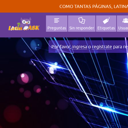
COMO TANTAS PÁGINAS, LATINA
Preguntas
Sin responder
Etiquetas
Usuar
Por favor,
ingresa
o
regístrate
para re