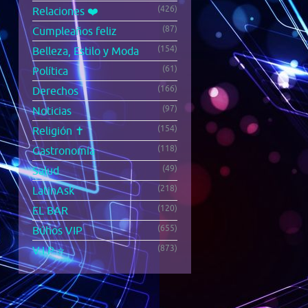
(426)
Relaciones ❤️
(87)
Cumpleaños feliz
(154)
Belleza, Estilo y Moda
(61)
Política
(166)
Derechos
(97)
Noticias
(154)
Religión ✝️
(118)
Gastronomía
(49)
Salud
(218)
LatinAsk
(120)
EL BAR
(655)
Búhos VIP
(873)
V.I.P ⭐