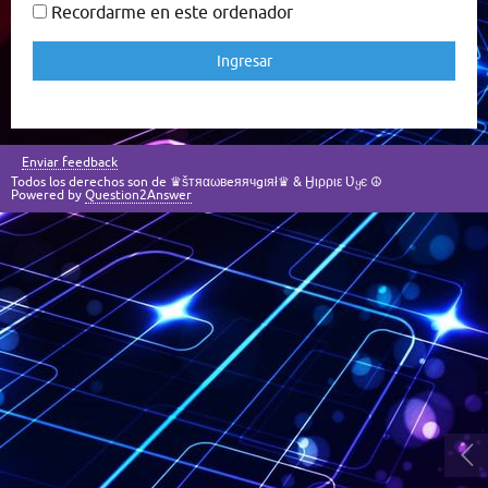
Recordarme en este ordenador
Enviar feedback
Todos los derechos son de ♛šтяαωвeяячgıяł♛ & Ӈιρριε Ʋყє ☮
Powered by
Question2Answer