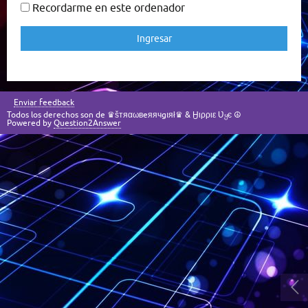
Recordarme en este ordenador
Enviar feedback
Todos los derechos son de ♛šтяαωвeяячgıяł♛ & Ӈιρριε Ʋყє ☮
Powered by
Question2Answer