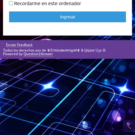
Recordarme en este ordenador
Enviar feedback
Todos los derechos son de ♛šтяαωвeяячgıяł♛ & Ӈιρριε Ʋყє ☮
Powered by
Question2Answer