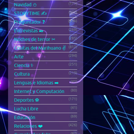
(171)
Navidad ⛄
(371)
STORYTIME ✍️
(3.9k)
Preguntador ❓
(269)
Entrevistas ✒️
(285)
Noches de terror ✂
(812)
Cositas del Marihuano ✌️
(294)
Arte
(251)
Ciencia ⚕️
(219)
Cultura
(41)
Lenguas e Idiomas ➡️
(80)
Internet y Computación
(171)
Deportes ⚽
(41)
Lucha Libre
(69)
Educación
(426)
Relaciones ❤️
(87)