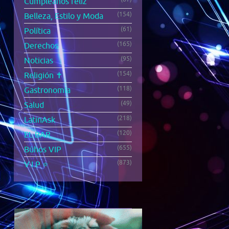
Cumpleaños feliz
(154)
Belleza, Estilo y Moda
(61)
Política
(165)
Derechos
(95)
Noticias
(154)
Religión ✝️
(118)
Gastronomía
(49)
Salud
(218)
LatinAsk
(120)
EL BAR
(655)
Búhos VIP
(873)
V.I.P ⭐