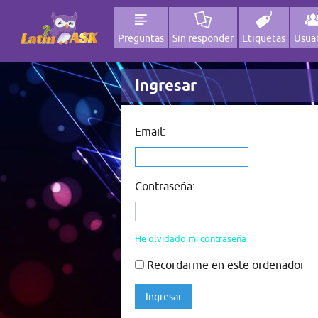
Preguntas
Sin responder
Etiquetas
Usuar
Ingresar
Email:
Contraseña:
He olvidado mi contraseña
Recordarme en este ordenador