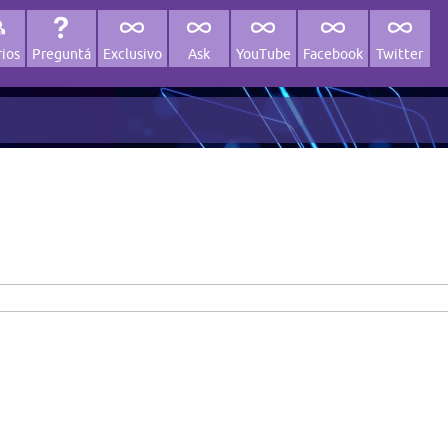
ios
Preguntá
Exclusivo
Ask
YouTube
Facebook
Twitter