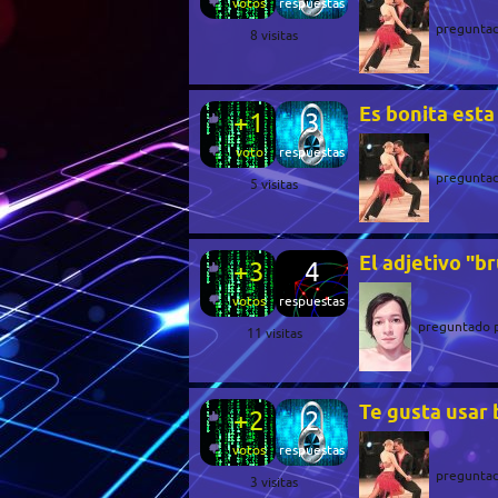
votos
respuestas
pregunta
8
visitas
Es bonita esta
+1
3
voto
respuestas
pregunta
5
visitas
El adjetivo "br
+3
4
votos
respuestas
preguntado
11
visitas
Te gusta usar 
+2
2
votos
respuestas
pregunta
3
visitas