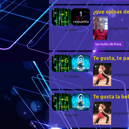
¿que opinas de
+1
1
voto
respuesta
preguntado
2
visitas
las-multis-de-fresa
Te gusta, te p
+6
8
votos
respuestas
pregunta
11
visitas
Te gusta la bel
+4
4
votos
respuestas
pregunta
8
visitas