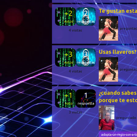
Te gustan esta
+2
2
votos
respuestas
pregunta
4
visitas
Usas llaveros?
+3
3
votos
respuestas
pregunta
4
visitas
¿cuando sabes 
+1
1
porque te est
voto
respuesta
3
visitas
preguntado
adopta-un-regio-son-a-