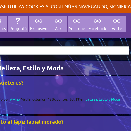
SK UTILIZA COOKIES SI CONTINÚAS NAVEGANDO, SIGNIFIC
ios
Preguntá
Exclusivo
Ask
YouTube
Facebook
Twitter
elleza, Estilo y Moda
suéteres?
Jul 17
do
por
Alvino
Mediano Junior
(
128k
puntos)
en
Belleza, Estilo y Moda
to el lápiz labial morado?