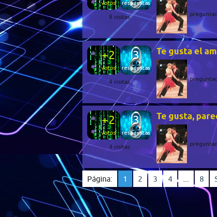
votos
respuestas
pregunta
8
visitas
Te gusta el am
+2
3
votos
respuestas
pregunta
4
visitas
Te gusta, pare
+2
3
votos
respuestas
pregunta
4
visitas
Página:
1
2
3
4
...
8