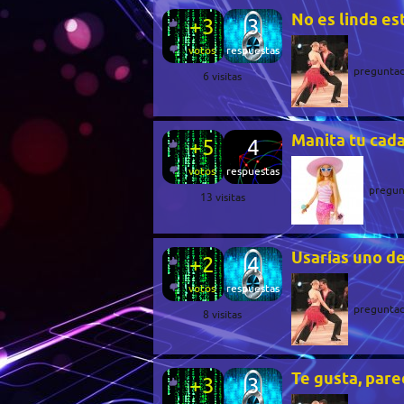
No es linda e
+3
3
votos
respuestas
pregunta
6
visitas
Manita tu cad
+5
4
votos
respuestas
pregun
13
visitas
Usarías uno de
+2
4
votos
respuestas
pregunta
8
visitas
Te gusta, pare
+3
3