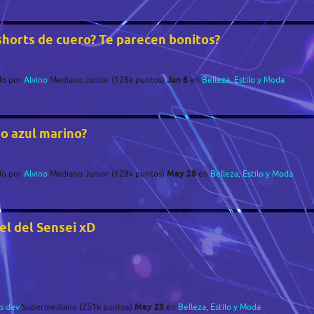
shorts de cuero? Te parecen bonitos?
Jun 6
do
por
Alvino
Mediano Junior
(
128k
puntos)
en
Belleza, Estilo y Moda
o azul marino?
May 28
do
por
Alvino
Mediano Junior
(
128k
puntos)
en
Belleza, Estilo y Moda
el del Sensei xD
May 23
s dev
Supermediano
(
251k
puntos)
en
Belleza, Estilo y Moda