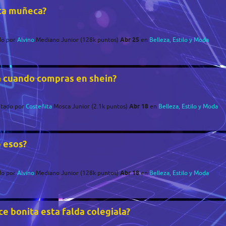
sta muñeca?
Abr 25
do
por
Alvino
Mediano Junior
(
128k
puntos)
en
Belleza, Estilo y Moda
a cuando compras en shein?
Abr 18
tado
por
Costeñita
Mosca Junior
(
2.1k
puntos)
en
Belleza, Estilo y Moda
 esos?
Abr 18
do
por
Alvino
Mediano Junior
(
128k
puntos)
en
Belleza, Estilo y Moda
ce bonita esta falda colegiala?