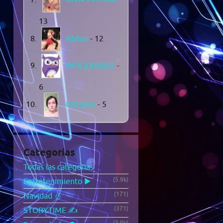
13
Alvino
- 12
INOLƔIDABLE
-
6
Davysho
- 5
Categorías
Todas las categorías
(5.9k)
Entretenimiento ▶️
(171)
Navidad ⛄
(371)
STORYTIME ✍️
(3.9k)