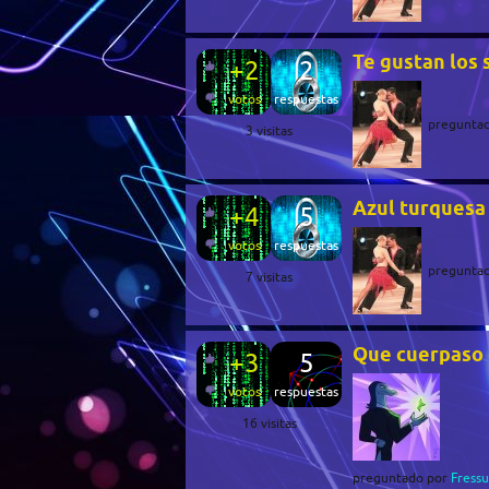
Te gustan los 
+2
2
votos
respuestas
pregunta
3
visitas
Azul turquesa 
+4
5
votos
respuestas
pregunta
7
visitas
Que cuerpaso 
+3
5
votos
respuestas
16
visitas
preguntado
por
Fressu