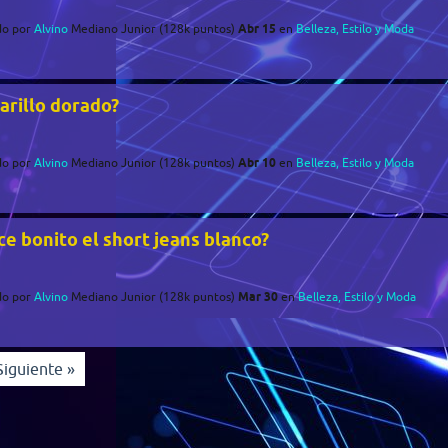
Abr 15
do
por
Alvino
Mediano Junior
(
128k
puntos)
en
Belleza, Estilo y Moda
arillo dorado?
Abr 10
do
por
Alvino
Mediano Junior
(
128k
puntos)
en
Belleza, Estilo y Moda
ce bonito el short jeans blanco?
Mar 30
do
por
Alvino
Mediano Junior
(
128k
puntos)
en
Belleza, Estilo y Moda
Siguiente »