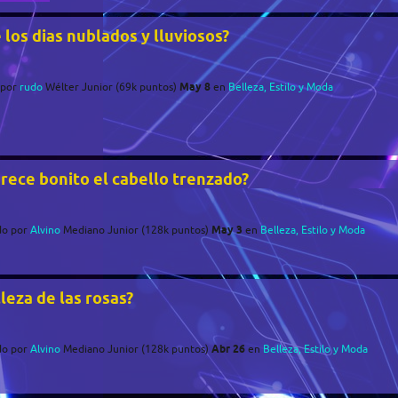
 los dias nublados y lluviosos?
May 8
por
rudo
Wélter Junior
(
69k
puntos)
en
Belleza, Estilo y Moda
arece bonito el cabello trenzado?
May 3
do
por
Alvino
Mediano Junior
(
128k
puntos)
en
Belleza, Estilo y Moda
leza de las rosas?
Abr 26
do
por
Alvino
Mediano Junior
(
128k
puntos)
en
Belleza, Estilo y Moda