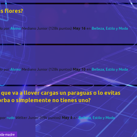
s flores?
May 16
do
por
Alvino
Mediano Junior
(
128k
puntos)
en
Belleza, Estilo y Moda
May 10
do
por
Alvino
Mediano Junior
(
128k
puntos)
en
Belleza, Estilo y Moda
que va a llover cargas un paraguas o lo evitas
orba o simplemente no tienes uno?
May 8
por
rudo
Wélter Junior
(
69k
puntos)
en
Belleza, Estilo y Moda
toda-madre