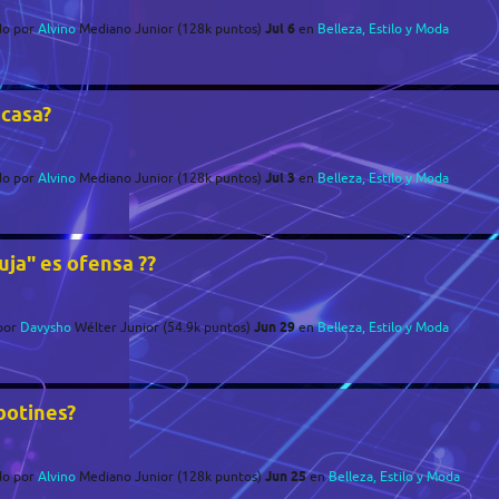
Jul 6
do
por
Alvino
Mediano Junior
(
128k
puntos)
en
Belleza, Estilo y Moda
 casa?
Jul 3
do
por
Alvino
Mediano Junior
(
128k
puntos)
en
Belleza, Estilo y Moda
uja" es ofensa ??
Jun 29
por
Davysho
Wélter Junior
(
54.9k
puntos)
en
Belleza, Estilo y Moda
botines?
Jun 25
do
por
Alvino
Mediano Junior
(
128k
puntos)
en
Belleza, Estilo y Moda