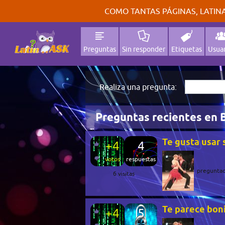
COMO TANTAS PÁGINAS, LATINA
Preguntas
Sin responder
Etiquetas
Usuar
Realiza una pregunta:
Preguntas recientes en B
Te gusta usar 
+4
4
votos
respuestas
pregunta
6
visitas
Te parece boni
+4
5