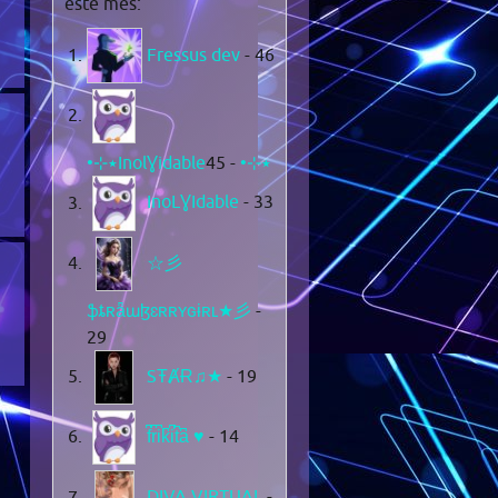
este mes:
Fressus dev
- 46
- 45
•⊹٭InolƔidable٭⊹•
InoLƔIdable
- 33
☆彡
ֆȶʀǟաɮɛʀʀʏɢɨʀʟ★彡
-
29
SŦȺɌ♫★
- 19
f͆r͆i͆k͆i͆t͆a͆ ♥
- 14
DIVA VIRTUAL
-