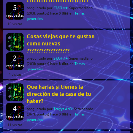
??????????????????????????
5
preguntado
por
SŦȺɌ♫★
Supermediano
3 días
(
203k
puntos)
hace
en
Temas
respuestas
generales
10
visitas
Cosas viejas que te gustan
+1
como nuevas
voto
??????????????????
2
preguntado
por
SŦȺɌ♫★
Supermediano
3 días
(
203k
puntos)
hace
en
Temas
respuestas
generales
4
visitas
Que harías si tienes la
+3
dirección de la casa de tu
votos
hater?
4
preguntado
por
TraƔys ArCe
Semipesado
3 días
(
367k
puntos)
hace
en
Temas
respuestas
generales
11
visitas