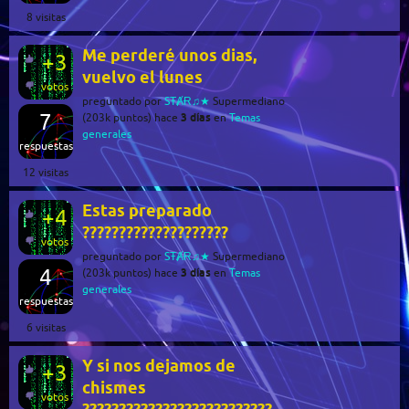
8
visitas
Me perderé unos dias,
+3
vuelvo el lunes
votos
preguntado
por
SŦȺɌ♫★
Supermediano
7
3 días
(
203k
puntos)
hace
en
Temas
generales
respuestas
12
visitas
Estas preparado
+4
????????????????????
votos
preguntado
por
SŦȺɌ♫★
Supermediano
4
3 días
(
203k
puntos)
hace
en
Temas
generales
respuestas
6
visitas
Y si nos dejamos de
+3
chismes
votos