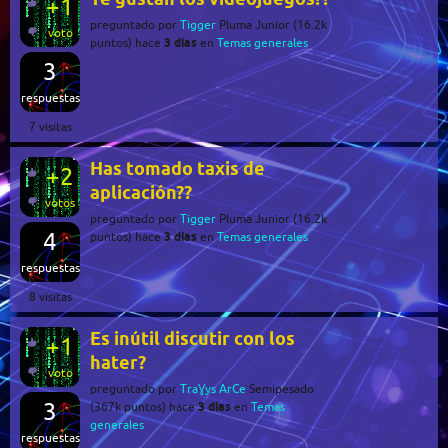
+1
preguntado
por
Tigger
Pluma Junior
(
16.2k
voto
3 días
puntos)
hace
en
Temas generales
3
respuestas
7
visitas
Has tomado taxis de
+2
aplicación??
votos
preguntado
por
Tigger
Pluma Junior
(
16.2k
4
3 días
puntos)
hace
en
Temas generales
respuestas
8
visitas
Es inútil discutir con los
+1
hater?
voto
preguntado
por
TraƔys ArCe
Semipesado
3
3 días
(
367k
puntos)
hace
en
Temas
generales
respuestas