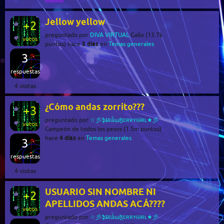
Jellow yellow
+2
preguntado
por
DIVA VIRTUAL
Gallo
(
13.7k
votos
3 días
puntos)
hace
en
Temas generales
3
respuestas
4
visitas
¿Cómo andas zorrito???
+3
preguntado
por
☆彡ֆȶʀǟաɮɛʀʀʏɢɨʀʟ★彡
votos
Campeón de todos los pesos
(
1.5m
puntos)
4 días
hace
en
Temas generales
3
respuestas
4
visitas
USUARIO SIN NOMBRE NI
+2
APELLIDOS ANDAS ACÁ????
votos
preguntado
por
☆彡ֆȶʀǟաɮɛʀʀʏɢɨʀʟ★彡