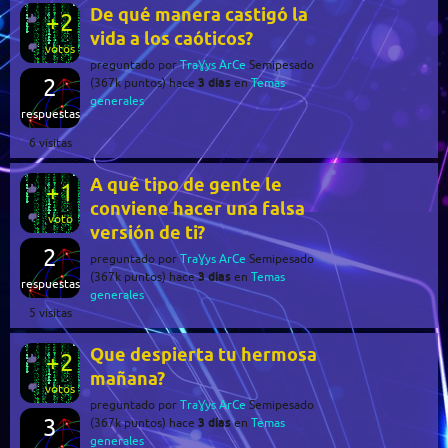
De qué manera castigó la
+2
vida a los caóticos?
votos
preguntado
por
TraƔys ArCe
Semipesado
2
3 días
(
367k
puntos)
hace
en
Temas
generales
respuestas
6
visitas
A qué tipo de gente le
+1
conviene hacer una falsa
voto
versión de ti?
2
preguntado
por
TraƔys ArCe
Semipesado
3 días
(
367k
puntos)
hace
en
Temas
respuestas
generales
5
visitas
Que despierta tu hermosa
+2
mañana?
votos
preguntado
por
TraƔys ArCe
Semipesado
3
3 días
(
367k
puntos)
hace
en
Temas
generales