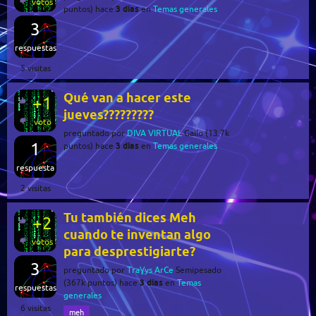
votos
3 días
puntos)
hace
en
Temas generales
3
respuestas
5
visitas
Qué van a hacer este
+1
jueves?????????
voto
preguntado
por
DIVA VIRTUAL
Gallo
(
13.7k
1
3 días
puntos)
hace
en
Temas generales
respuesta
2
visitas
Tu también dices Meh
+2
cuando te inventan algo
votos
para desprestigiarte?
3
preguntado
por
TraƔys ArCe
Semipesado
3 días
(
367k
puntos)
hace
en
Temas
respuestas
generales
6
visitas
meh