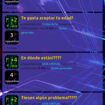
respuestas
4
visitas
Te gusta aceptar tu edad?
+2
preguntado
por
TraƔys ArCe
Semipesado
votos
3 días
(
367k
puntos)
hace
en
Temas
generales
3
respuestas
5
visitas
En dónde estás?????
+4
preguntado
por
DIVA VIRTUAL
Gallo
(
13.7k
votos
3 días
puntos)
hace
en
Temas generales
4
respuestas
6
visitas
Tienes algún problema?????
+2
preguntado
por
DIVA VIRTUAL
Gallo
(
13.7k