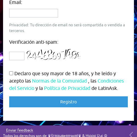
Email:
Privacidad: Tu dirección de email no será compartida o vendida a
terceros.
Verificación anti-spam:
Declaro que soy mayor de 18 años, y he leído y
acepto las
Normas de la Comunidad
, las
Condiciones
del Servicio
y la
Política de Privacidad
de LatinAsk.
Enviar feedback
Todos los derechos son de ♛šтяαωвeяячgıяł♛ & Ӈιρριε Ʋყє ☮