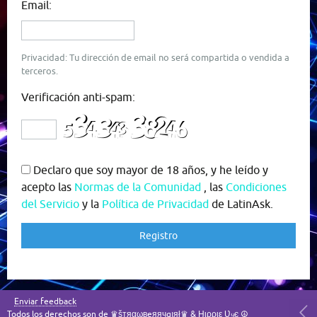
Email:
Privacidad: Tu dirección de email no será compartida o vendida a
terceros.
Verificación anti-spam:
Declaro que soy mayor de 18 años, y he leído y
acepto las
Normas de la Comunidad
, las
Condiciones
del Servicio
y la
Política de Privacidad
de LatinAsk.
Enviar feedback
Todos los derechos son de ♛šтяαωвeяячgıяł♛ & Ӈιρριε Ʋყє ☮