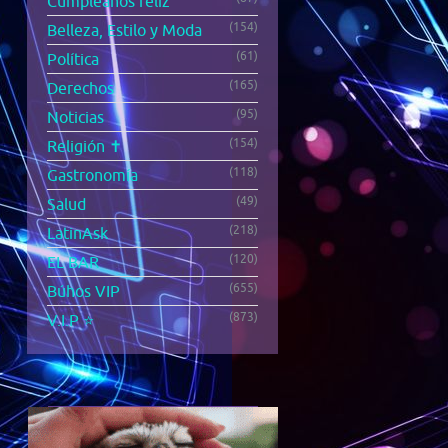
Cumpleaños feliz
(154)
Belleza, Estilo y Moda
(61)
Política
(165)
Derechos
(95)
Noticias
(154)
Religión ✝️
(118)
Gastronomía
(49)
Salud
(218)
LatinAsk
(120)
EL BAR
(655)
Búhos VIP
(873)
V.I.P ⭐