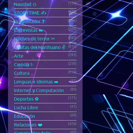
(171)
Navidad ⛄
(371)
STORYTIME ✍️
(3.9k)
Preguntador ❓
(269)
Entrevistas ✒️
(285)
Noches de terror ✂
(812)
Cositas del Marihuano ✌️
(293)
Arte
(250)
Ciencia ⚕️
(219)
Cultura
(41)
Lenguas e Idiomas ➡️
(80)
Internet y Computación
(171)
Deportes ⚽
(41)
Lucha Libre
(69)
Educación
(426)
Relaciones ❤️
(87)