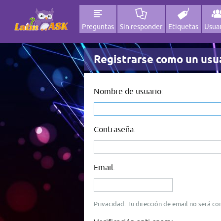
Preguntas
Sin responder
Etiquetas
Usuar
Registrarse como un usu
Nombre de usuario:
Contraseña:
Email:
Privacidad: Tu dirección de email no será c