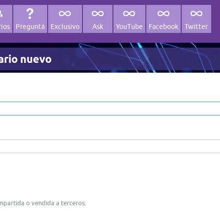
ios
Preguntá
Exclusivo
Ask
YouTube
Facebook
Twitter
ario nuevo
ompartida o vendida a terceros.