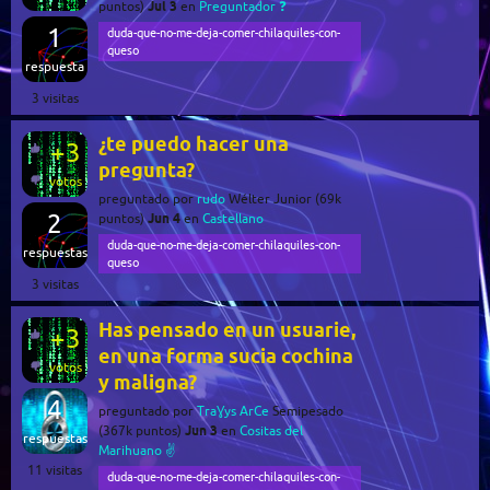
Jul 3
puntos)
en
Preguntador ❓
1
duda-que-no-me-deja-comer-chilaquiles-con-
queso
respuesta
3
visitas
¿te puedo hacer una
+3
pregunta?
votos
preguntado
por
rudo
Wélter Junior
(
69k
2
Jun 4
puntos)
en
Castellano
duda-que-no-me-deja-comer-chilaquiles-con-
respuestas
queso
3
visitas
Has pensado en un usuarie,
+3
en una forma sucia cochina
votos
y maligna?
4
preguntado
por
TraƔys ArCe
Semipesado
Jun 3
(
367k
puntos)
en
Cositas del
respuestas
Marihuano ✌️
11
visitas
duda-que-no-me-deja-comer-chilaquiles-con-