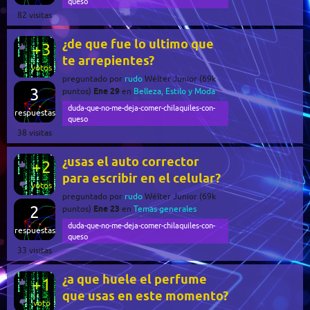
queso
82
visitas
¿de que fue lo ultimo que
+3
te arrepientes?
votos
preguntado
por
rudo
Wélter Junior
(
69k
3
Ene 29
puntos)
en
Belleza, Estilo y Moda
duda-que-no-me-deja-comer-chilaquiles-con-
respuestas
queso
38
visitas
¿usas el auto corrector
+2
para escribir en el celular?
votos
preguntado
por
rudo
Wélter Junior
(
69k
2
Ene 23
puntos)
en
Temas generales
duda-que-no-me-deja-comer-chilaquiles-con-
respuestas
queso
33
visitas
¿a que huele el perfume
+1
que usas en este momento?
voto