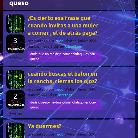
queso
¿Es cierto esa frase que
+1
cuando invitas a una mujer
voto
a comer , el de atrás paga?
3
preguntado
por
rudo
Wélter Junior
(
69k
1 día
puntos)
hace
en
Castellano
respuestas
duda-que-no-me-deja-comer-chilaquiles-con-
5
visitas
queso
cuando buscas el balon en
+3
la cancha, cierras los ojos?
votos
preguntado
por
rudo
Wélter Junior
(
69k
2
Jul 14
puntos)
en
Internet
duda-que-no-me-deja-comer-chilaquiles-con-
respuestas
queso
4
visitas
Ya duermes?
+1
preguntado
por
rudo
Wélter Junior
(
69k
voto