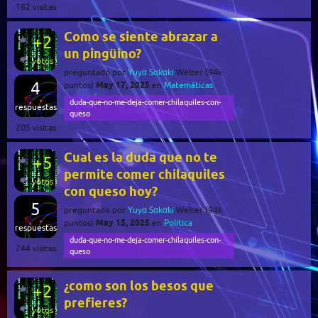
182
visitas
Como se siente abrazar a
+2
un pingüino?
votos
preguntado
por
Yuyα Sαkαki
Wélter
(
94k
4
May 17, 2025
puntos)
en
Matemáticas
duda-que-no-me-deja-comer-chilaquiles-con-
respuestas
queso
205
visitas
Cual es la duda que no te
+5
permite comer chilaquiles
votos
con queso hoy?
5
preguntado
por
Yuyα Sαkαki
Wélter
(
94k
May 15, 2025
puntos)
en
Política
respuestas
duda-que-no-me-deja-comer-chilaquiles-con-
244
visitas
queso
¿como son los besos que
+2
prefieres?
votos