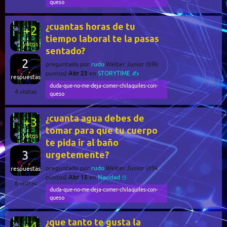
queso
¿cuantas horas de tu
+2
tiempo laboral te la pasas
votos
sentado?
2
preguntado
por
rudo
Wélter Junior
(
69k
Abr 23
puntos)
en
STORYTIME ✍️
respuestas
duda-que-no-me-deja-comer-chilaquiles-con-
4
visitas
queso
¿cuanta agua debes de
+3
tomar para que tu cuerpo
votos
te pida ir al baño
3
urgetemente?
preguntado
por
rudo
Wélter Junior
(
69k
respuestas
Abr 15
puntos)
en
Navidad ⛄
6
visitas
duda-que-no-me-deja-comer-chilaquiles-con-
queso
¿que tanto te gusta la
+4