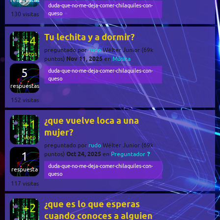
respuestas
duda-que-no-me-deja-comer-chilaquiles-con-
queso
130
visitas
Tu lechita y a dormir?
+4
preguntado
por
rudo
Wélter Junior
(
69k
votos
Nov 11, 2025
puntos)
en
Música
5
duda-que-no-me-deja-comer-chilaquiles-con-
queso
respuestas
152
visitas
¿que vuelve loca a una
+1
mujer?
voto
preguntado
por
rudo
Wélter Junior
(
69k
1
Oct 24, 2025
puntos)
en
Preguntador ❓
duda-que-no-me-deja-comer-chilaquiles-con-
respuesta
queso
117
visitas
¿que es lo que esperas
+2
cuando conoces a alguien