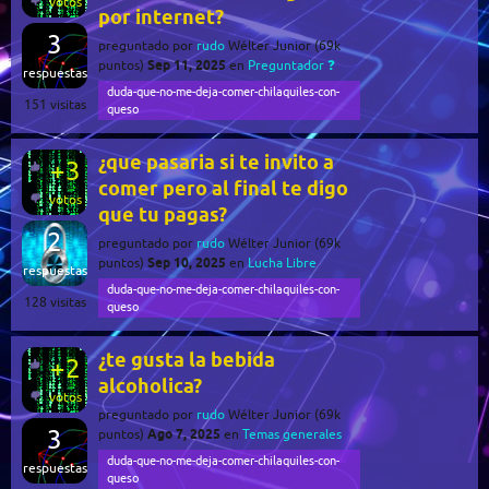
votos
por internet?
3
preguntado
por
rudo
Wélter Junior
(
69k
Sep 11, 2025
puntos)
en
Preguntador ❓
respuestas
duda-que-no-me-deja-comer-chilaquiles-con-
151
visitas
queso
¿que pasaria si te invito a
+3
comer pero al final te digo
votos
que tu pagas?
2
preguntado
por
rudo
Wélter Junior
(
69k
Sep 10, 2025
puntos)
en
Lucha Libre
respuestas
duda-que-no-me-deja-comer-chilaquiles-con-
128
visitas
queso
¿te gusta la bebida
+2
alcoholica?
votos
preguntado
por
rudo
Wélter Junior
(
69k
3
Ago 7, 2025
puntos)
en
Temas generales
duda-que-no-me-deja-comer-chilaquiles-con-
respuestas
queso