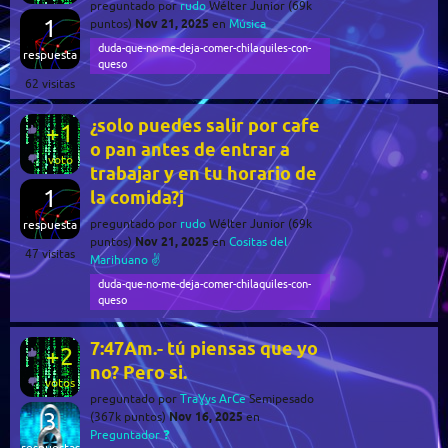
preguntado
por
rudo
Wélter Junior
(
69k
1
Nov 21, 2025
puntos)
en
Música
duda-que-no-me-deja-comer-chilaquiles-con-
respuesta
queso
62
visitas
¿solo puedes salir por cafe
+1
o pan antes de entrar a
voto
trabajar y en tu horario de
1
la comida?j
preguntado
por
rudo
Wélter Junior
(
69k
respuesta
Nov 21, 2025
puntos)
en
Cositas del
47
visitas
Marihuano ✌️
duda-que-no-me-deja-comer-chilaquiles-con-
queso
7:47Am.- tú piensas que yo
+2
no? Pero si.
votos
preguntado
por
TraƔys ArCe
Semipesado
3
Nov 16, 2025
(
367k
puntos)
en
Preguntador ❓