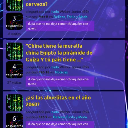
cerveza?
votos
preguntado
por
rudo
Wélter Junior
(
69k
3
Mar 9
puntos)
en
Belleza, Estilo y Moda
duda-que-no-me-deja-comer-chilaquiles-con-
respuestas
queso
6
visitas
"China tiene la muralla
+4
china Egipto la pirámide de
votos
Guiza Y tú país tiene ..."
4
preguntado
por
rudo
Wélter Junior
(
69k
Feb 16
puntos)
en
Noticias
respuestas
duda-que-no-me-deja-comer-chilaquiles-con-
37
visitas
queso
¿asi las abuelitas en el año
+5
2060?
votos
preguntado
por
rudo
Wélter Junior
(
69k
6
Feb 9
puntos)
en
Belleza, Estilo y Moda
duda-que-no-me-deja-comer-chilaquiles-con-
respuestas