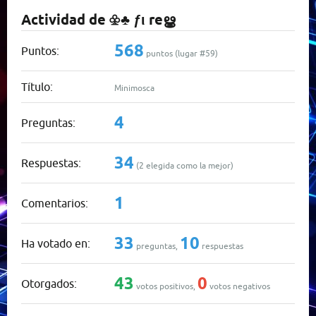
Actividad de ♧♣ ƒι reൠ
568
Puntos:
puntos (lugar #
59
)
Título:
Minimosca
4
Preguntas:
34
Respuestas:
(
2
elegida como la mejor)
1
Comentarios:
33
10
Ha votado en:
preguntas,
respuestas
43
0
Otorgados:
votos positivos,
votos negativos