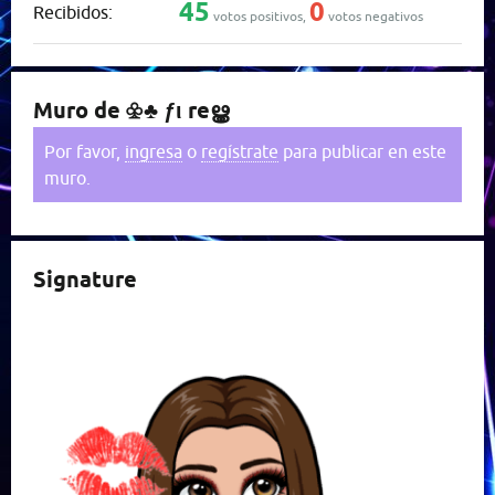
45
0
Recibidos:
votos positivos,
votos negativos
Muro de ♧♣ ƒι reൠ
Por favor,
ingresa
o
regístrate
para publicar en este
muro.
Signature