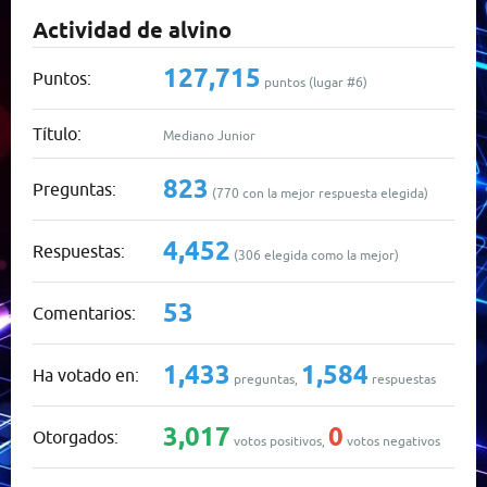
Actividad de alvino
127,715
Puntos:
puntos (lugar #
6
)
Título:
Mediano Junior
823
Preguntas:
(
770
con la mejor respuesta elegida)
4,452
Respuestas:
(
306
elegida como la mejor)
53
Comentarios:
1,433
1,584
Ha votado en:
preguntas,
respuestas
3,017
0
Otorgados:
votos positivos,
votos negativos