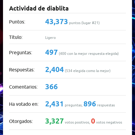
Actividad de diablita
43,373
Puntos:
puntos (lugar #
21
)
Título:
Ligero
497
Preguntas:
(
400
con la mejor respuesta elegida)
2,404
Respuestas:
(
534
elegida como la mejor)
366
Comentarios:
2,431
896
Ha votado en:
preguntas,
respuestas
3,327
0
Otorgados:
votos positivos,
votos negativos