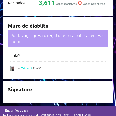
3,611
0
Recibidos:
votos positivos,
votos negativos
Muro de diablita
Por favor,
ingresa
o
regístrate
para publicar en este
muro.
hola?
por
Te0dard0
Ene 30
Signature
Enviar feedback
Todos los derechos son de ♛šтяαωвeяячgıяł♛ & Ӈιρριε Ʋყє ☮