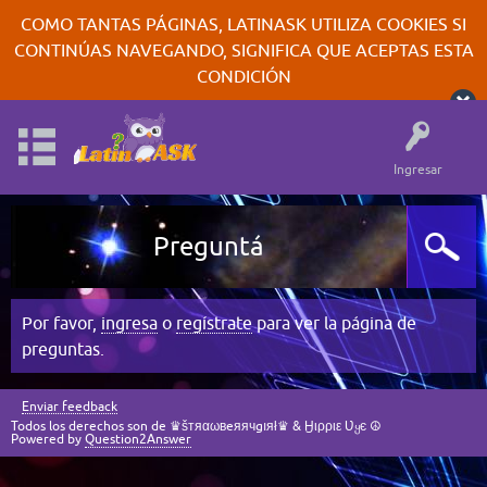
COMO TANTAS PÁGINAS, LATINASK UTILIZA COOKIES SI
CONTINÚAS NAVEGANDO, SIGNIFICA QUE ACEPTAS ESTA
CONDICIÓN
Ingresar
Preguntá
Por favor,
ingresa
o
regístrate
para ver la página de
preguntas.
Enviar feedback
Todos los derechos son de ♛šтяαωвeяячgıяł♛ & Ӈιρριε Ʋყє ☮
Powered by
Question2Answer