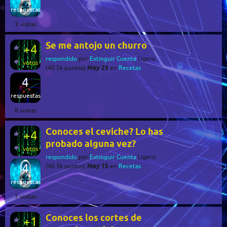
respuestas
3
visitas
Se me antojo un churro
+4
respondido
por
Extinguir Cuenta
Ligero
votos
May 23
(
40.5k
puntos)
en
Recetas
4
respuestas
8
visitas
Conoces el ceviche? Lo has
+4
probado alguna vez?
votos
respondido
por
Extinguir Cuenta
Ligero
4
May 15
(
40.5k
puntos)
en
Recetas
respuestas
7
visitas
Conoces los cortes de
+1