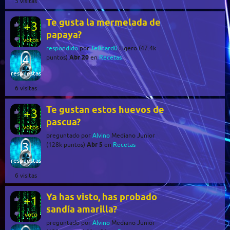
5
visitas
Te gusta la mermelada de
+3
papaya?
votos
respondido
por
Te0dard0
Ligero
(
47.4k
4
Abr 20
puntos)
en
Recetas
respuestas
6
visitas
Te gustan estos huevos de
+3
pascua?
votos
preguntado
por
Alvino
Mediano Junior
3
Abr 5
(
128k
puntos)
en
Recetas
respuestas
6
visitas
Ya has visto, has probado
+1
sandía amarilla?
voto
preguntado
por
Alvino
Mediano Junior