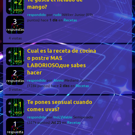
+2
mango?
votos
respondido
por
rudo
Wélter Junior
(
69k
3
1 día
puntos)
hace
en
Recetas
respuestas
4
visitas
Cual es la receta de cocina
+1
o postre MAS
voto
LABORIOSO,que sabes
2
hacer
respondido
por
Alvino
Mediano Junior
respuestas
2 días
(
128k
puntos)
hace
en
Recetas
3
visitas
Te pones sensual cuando
+1
comes uvas?
voto
respondido
por
InoLƔIdable
Semipesado
1
Jul 25
(
367k
puntos)
en
Recetas
respuesta