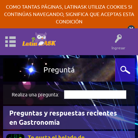
COMO TANTAS PÁGINAS, LATINASK UTILIZA COOKIES SI
CONTINÚAS NAVEGANDO, SIGNIFICA QUE ACEPTAS ESTA
CONDICIÓN
Ingresar
Preguntá
Realiza una pregunta:
Preguntas y respuestas recientes
en Gastronomía
Te gusta el helado de