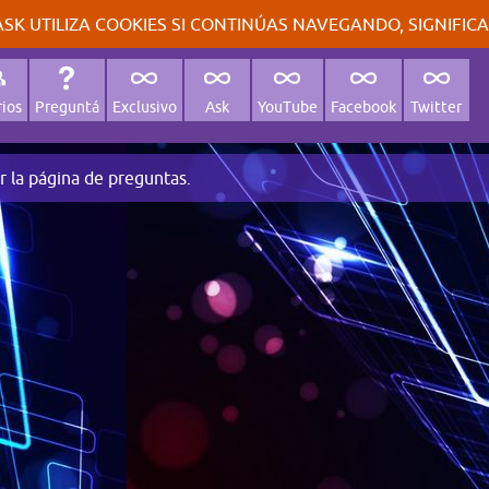
SK UTILIZA COOKIES SI CONTINÚAS NAVEGANDO, SIGNIFIC
ios
Preguntá
Exclusivo
Ask
YouTube
Facebook
Twitter
r la página de preguntas.