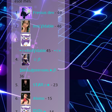
este mes:
Fressus dev
- 49
InoLƔIdable
- 46
- 45
•⊹٭InolƔidable٭⊹•
☆彡
ֆȶʀǟաɮɛʀʀʏɢɨʀʟ★彡
-
36
SŦȺɌ♫★
- 23
Alvino
- 15
f͆r͆i͆k͆i͆t͆a͆ ♥
- 14