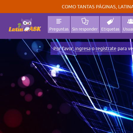
COMO TANTAS PÁGINAS, LATINA
Preguntas
Sin responder
Etiquetas
Usuar
Por favor,
ingresa
o
regístrate
para ve