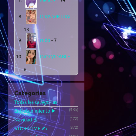
DIVA VIRTUAL
-
13
rudo
- 7
INOLƔIDABLE
-
6
Categorías
Todas las categorías
(5.9k)
Entretenimiento ▶️
(172)
Navidad ⛄
(372)
STORYTIME ✍️