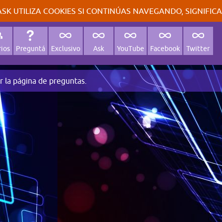
SK UTILIZA COOKIES SI CONTINÚAS NAVEGANDO, SIGNIFIC
ios
Preguntá
Exclusivo
Ask
YouTube
Facebook
Twitter
r la página de preguntas.