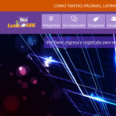
COMO TANTAS PÁGINAS, LATINA
Preguntas
Sin responder
Etiquetas
Usuar
Por favor,
ingresa
o
regístrate
para ve