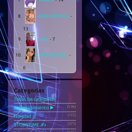
DIVA VIRTUAL
-
13
rudo
- 7
INOLƔIDABLE
-
6
Categorías
Todas las categorías
(5.9k)
Entretenimiento ▶️
(172)
Navidad ⛄
(371)
STORYTIME ✍️