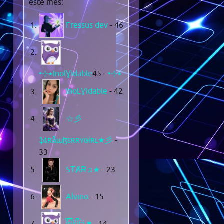
este mes:
Fressus dev
- 46
- 45
•⊹٭InolƔidable٭⊹•
InoLƔIdable
- 42
☆彡
ֆȶʀǟաɮɛʀʀʏɢɨʀʟ★彡
-
33
SŦȺɌ♫★
- 23
Alvino
- 15
f͆r͆i͆k͆i͆t͆a͆ ♥
- 14