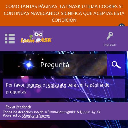
COMO TANTAS PÁGINAS, LATINASK UTILIZA COOKIES SI
CONTINÚAS NAVEGANDO, SIGNIFICA QUE ACEPTAS ESTA
CONDICIÓN
Ingresar
Preguntá
Por favor,
ingresa
o
regístrate
para ver la página de
preguntas.
Enviar feedback
Todos los derechos son de ♛šтяαωвeяячgıяł♛ & Ӈιρριε Ʋყє ☮
Powered by
Question2Answer