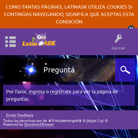
COMO TANTAS PÁGINAS, LATINASK UTILIZA COOKIES SI
CONTINÚAS NAVEGANDO, SIGNIFICA QUE ACEPTAS ESTA
CONDICIÓN
Ingresar
Preguntá
Por favor,
ingresa
o
regístrate
para ver la página de
preguntas.
Enviar feedback
Todos los derechos son de ♛šтяαωвeяячgıяł♛ & Ӈιρριε Ʋყє ☮
Powered by
Question2Answer