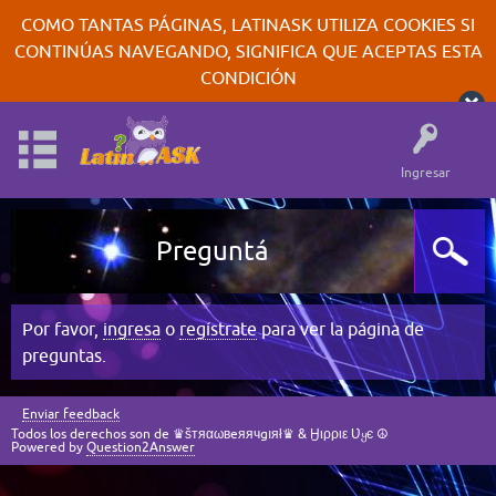
COMO TANTAS PÁGINAS, LATINASK UTILIZA COOKIES SI
CONTINÚAS NAVEGANDO, SIGNIFICA QUE ACEPTAS ESTA
CONDICIÓN
Ingresar
Preguntá
Por favor,
ingresa
o
regístrate
para ver la página de
preguntas.
Enviar feedback
Todos los derechos son de ♛šтяαωвeяячgıяł♛ & Ӈιρριε Ʋყє ☮
Powered by
Question2Answer