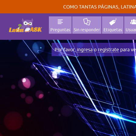
COMO TANTAS PÁGINAS, LATINA
Preguntas
Sin responder
Etiquetas
Usuar
Por favor,
ingresa
o
regístrate
para ve