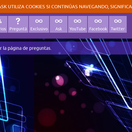
SK UTILIZA COOKIES SI CONTINÚAS NAVEGANDO, SIGNIFIC
ios
Preguntá
Exclusivo
Ask
YouTube
Facebook
Twitter
r la página de preguntas.