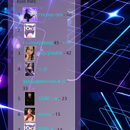
este mes:
Fressus dev
- 46
- 45
•⊹٭InolƔidable٭⊹•
InoLƔIdable
- 42
☆彡
ֆȶʀǟաɮɛʀʀʏɢɨʀʟ★彡
-
33
SŦȺɌ♫★
- 23
Alvino
- 15
f͆r͆i͆k͆i͆t͆a͆ ♥
- 14