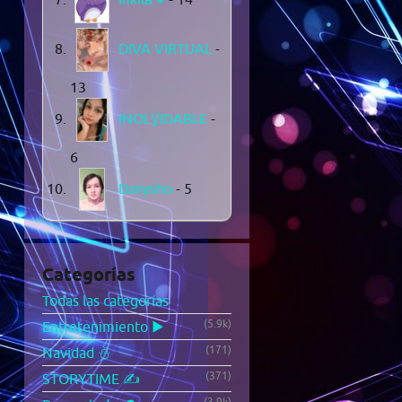
DIVA VIRTUAL
-
13
INOLƔIDABLE
-
6
Davysho
- 5
Categorías
Todas las categorías
(5.9k)
Entretenimiento ▶️
(171)
Navidad ⛄
(371)
STORYTIME ✍️