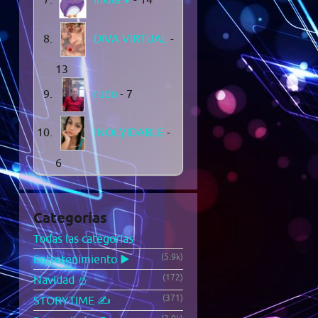
DIVA VIRTUAL
-
13
rudo
- 7
INOLƔIDABLE
-
6
Categorías
Todas las categorías
(5.9k)
Entretenimiento ▶️
(172)
Navidad ⛄
(371)
STORYTIME ✍️