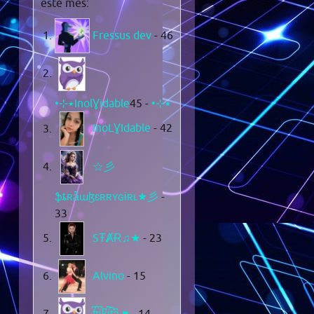
este mes:
Fressus dev
- 46
- 45
•⊹٭InolƔidable٭⊹•
InoLƔIdable
- 42
☆彡
ֆȶʀǟաɮɛʀʀʏɢɨʀʟ★彡
-
33
SŦȺɌ♫★
- 23
Alvino
- 15
f͆r͆i͆k͆i͆t͆a͆ ♥
- 14