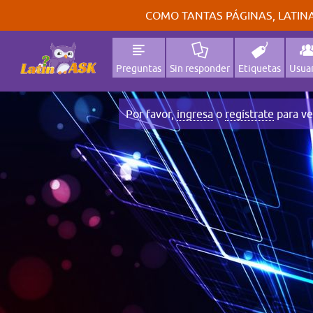
COMO TANTAS PÁGINAS, LATINA
Preguntas
Sin responder
Etiquetas
Usuar
Por favor,
ingresa
o
regístrate
para ve