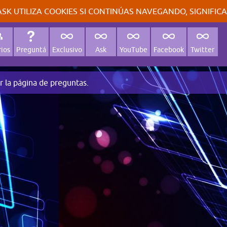
SK UTILIZA COOKIES SI CONTINÚAS NAVEGANDO, SIGNIFIC
ios
Preguntá
Exclusivo
Ask
YouTube
Facebook
Twitter
r la página de preguntas.