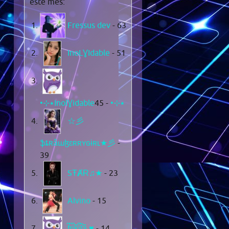
este mes:
Fressus dev
- 63
InoLƔIdable
- 51
- 45
•⊹٭InolƔidable٭⊹•
☆彡
ֆȶʀǟաɮɛʀʀʏɢɨʀʟ★彡
-
39
SŦȺɌ♫★
- 23
Alvino
- 15
f͆r͆i͆k͆i͆t͆a͆ ♥
- 14