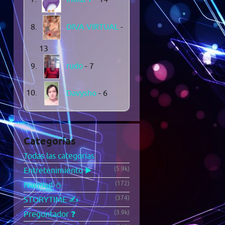
DIVA VIRTUAL
-
13
rudo
- 7
Davysho
- 6
Categorías
Todas las categorías
(5.9k)
Entretenimiento ▶️
(172)
Navidad ⛄
(374)
STORYTIME ✍️
(3.9k)
Preguntador ❓