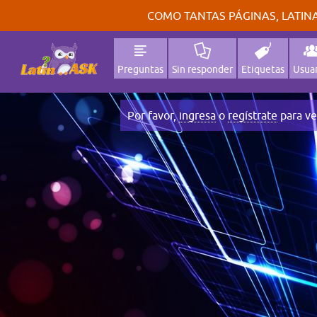
COMO TANTAS PÁGINAS, LATINA
Preguntas
Sin responder
Etiquetas
Usuar
Por favor,
ingresa
o
regístrate
para ve