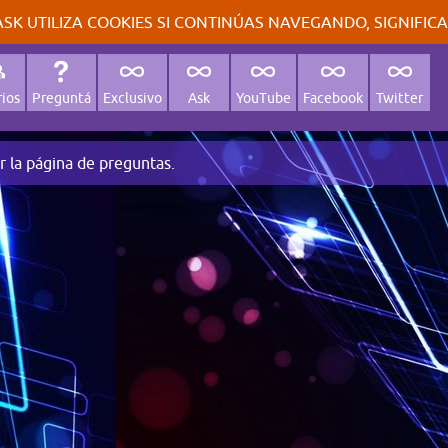
SK UTILIZA COOKIES SI CONTINÚAS NAVEGANDO, SIGNIFIC
ios
Preguntá
Exclusivo
Ask
YouTube
Facebook
Twitter
r la página de preguntas.