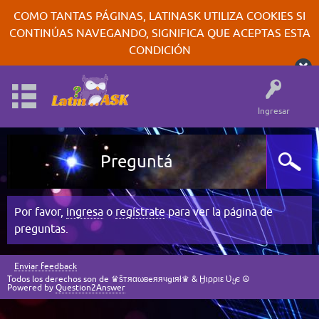
COMO TANTAS PÁGINAS, LATINASK UTILIZA COOKIES SI
CONTINÚAS NAVEGANDO, SIGNIFICA QUE ACEPTAS ESTA
CONDICIÓN
Ingresar
Preguntá
Por favor,
ingresa
o
regístrate
para ver la página de
preguntas.
Enviar feedback
Todos los derechos son de ♛šтяαωвeяячgıяł♛ & Ӈιρριε Ʋყє ☮
Powered by
Question2Answer