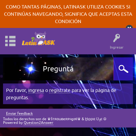
COMO TANTAS PÁGINAS, LATINASK UTILIZA COOKIES SI
CONTINÚAS NAVEGANDO, SIGNIFICA QUE ACEPTAS ESTA
CONDICIÓN
Ingresar
Preguntá
Por favor,
ingresa
o
regístrate
para ver la página de
preguntas.
Enviar feedback
Todos los derechos son de ♛šтяαωвeяячgıяł♛ & Ӈιρριε Ʋყє ☮
Powered by
Question2Answer