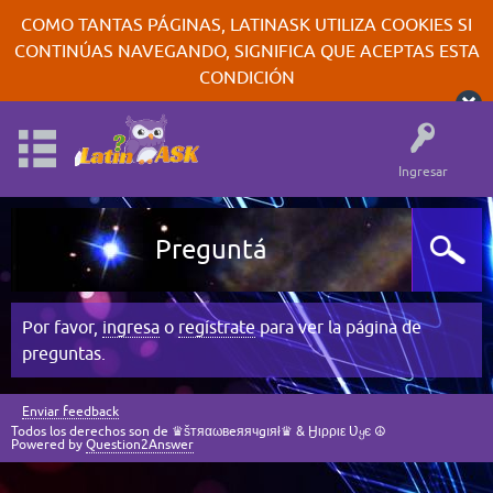
COMO TANTAS PÁGINAS, LATINASK UTILIZA COOKIES SI
CONTINÚAS NAVEGANDO, SIGNIFICA QUE ACEPTAS ESTA
CONDICIÓN
Ingresar
Preguntá
Por favor,
ingresa
o
regístrate
para ver la página de
preguntas.
Enviar feedback
Todos los derechos son de ♛šтяαωвeяячgıяł♛ & Ӈιρριε Ʋყє ☮
Powered by
Question2Answer