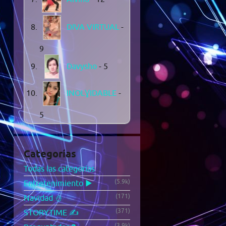
DIVA VIRTUAL
-
9
Davysho
- 5
INOLƔIDABLE
-
5
Categorías
Todas las categorías
(5.9k)
Entretenimiento ▶️
(171)
Navidad ⛄
(371)
STORYTIME ✍️
(3.9k)