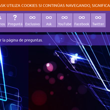
SK UTILIZA COOKIES SI CONTINÚAS NAVEGANDO, SIGNIFIC
ios
Preguntá
Exclusivo
Ask
YouTube
Facebook
Twitter
r la página de preguntas.