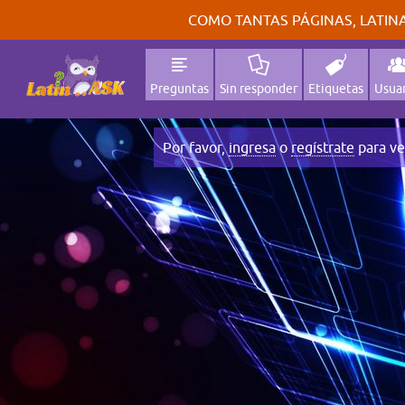
COMO TANTAS PÁGINAS, LATINA
Preguntas
Sin responder
Etiquetas
Usuar
Por favor,
ingresa
o
regístrate
para ve