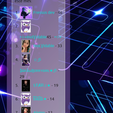
este mes:
Fressus dev
- 46
- 45
•⊹٭InolƔidable٭⊹•
InoLƔIdable
- 33
☆彡
ֆȶʀǟաɮɛʀʀʏɢɨʀʟ★彡
-
29
SŦȺɌ♫★
- 19
f͆r͆i͆k͆i͆t͆a͆ ♥
- 14
Alvino
- 12