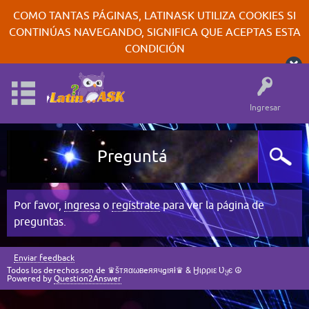
COMO TANTAS PÁGINAS, LATINASK UTILIZA COOKIES SI
CONTINÚAS NAVEGANDO, SIGNIFICA QUE ACEPTAS ESTA
CONDICIÓN
Ingresar
Preguntá
Por favor,
ingresa
o
regístrate
para ver la página de
preguntas.
Enviar feedback
Todos los derechos son de ♛šтяαωвeяячgıяł♛ & Ӈιρριε Ʋყє ☮
Powered by
Question2Answer