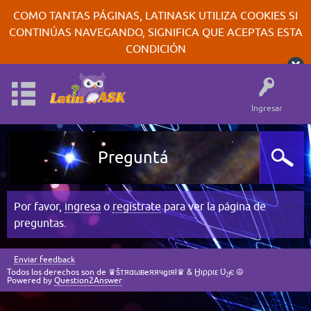
COMO TANTAS PÁGINAS, LATINASK UTILIZA COOKIES SI
CONTINÚAS NAVEGANDO, SIGNIFICA QUE ACEPTAS ESTA
CONDICIÓN
Ingresar
Preguntá
Por favor,
ingresa
o
regístrate
para ver la página de
preguntas.
Enviar feedback
Todos los derechos son de ♛šтяαωвeяячgıяł♛ & Ӈιρριε Ʋყє ☮
Powered by
Question2Answer