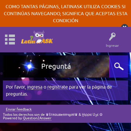
COMO TANTAS PÁGINAS, LATINASK UTILIZA COOKIES SI
CONTINÚAS NAVEGANDO, SIGNIFICA QUE ACEPTAS ESTA
CONDICIÓN
Ingresar
Preguntá
Por favor,
ingresa
o
regístrate
para ver la página de
preguntas.
Enviar feedback
Todos los derechos son de ♛šтяαωвeяячgıяł♛ & Ӈιρριε Ʋყє ☮
Powered by
Question2Answer