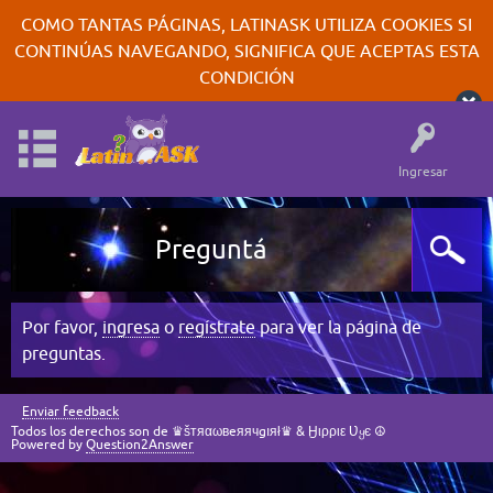
COMO TANTAS PÁGINAS, LATINASK UTILIZA COOKIES SI
CONTINÚAS NAVEGANDO, SIGNIFICA QUE ACEPTAS ESTA
CONDICIÓN
Ingresar
Preguntá
Por favor,
ingresa
o
regístrate
para ver la página de
preguntas.
Enviar feedback
Todos los derechos son de ♛šтяαωвeяячgıяł♛ & Ӈιρριε Ʋყє ☮
Powered by
Question2Answer