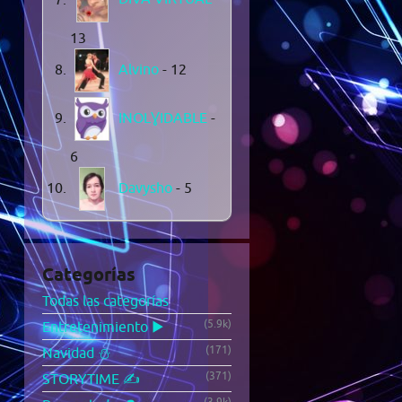
13
Alvino
- 12
INOLƔIDABLE
-
6
Davysho
- 5
Categorías
Todas las categorías
(5.9k)
Entretenimiento ▶️
(171)
Navidad ⛄
(371)
STORYTIME ✍️
(3.9k)