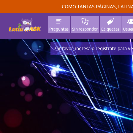
COMO TANTAS PÁGINAS, LATINA
Preguntas
Sin responder
Etiquetas
Usuar
Por favor,
ingresa
o
regístrate
para ve