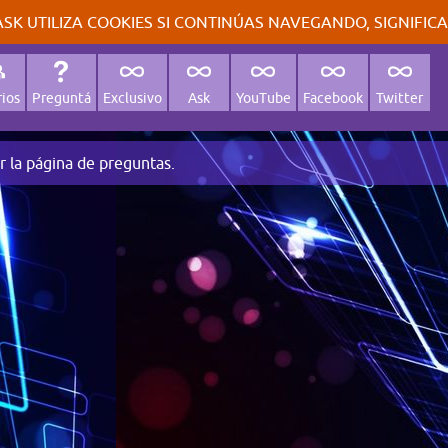
SK UTILIZA COOKIES SI CONTINÚAS NAVEGANDO, SIGNIFIC
ios
Preguntá
Exclusivo
Ask
YouTube
Facebook
Twitter
r la página de preguntas.