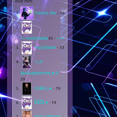
este mes:
Fressus dev
- 46
- 45
•⊹٭InolƔidable٭⊹•
InoLƔIdable
- 33
☆彡
ֆȶʀǟաɮɛʀʀʏɢɨʀʟ★彡
-
29
SŦȺɌ♫★
- 19
f͆r͆i͆k͆i͆t͆a͆ ♥
- 14
DIVA VIRTUAL
-