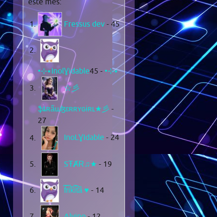
este mes:
Fressus dev
- 45
- 45
•⊹٭InolƔidable٭⊹•
☆彡
ֆȶʀǟաɮɛʀʀʏɢɨʀʟ★彡
-
27
InoLƔIdable
- 24
SŦȺɌ♫★
- 19
f͆r͆i͆k͆i͆t͆a͆ ♥
- 14
Alvino
- 12