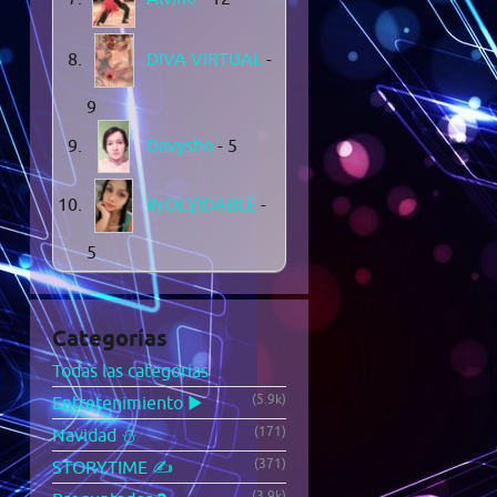
DIVA VIRTUAL
-
9
Davysho
- 5
INOLƔIDABLE
-
5
Categorías
Todas las categorías
(5.9k)
Entretenimiento ▶️
(171)
Navidad ⛄
(371)
STORYTIME ✍️
(3.9k)