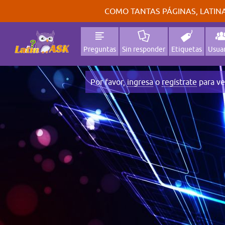
COMO TANTAS PÁGINAS, LATINA
Preguntas
Sin responder
Etiquetas
Usuar
Por favor,
ingresa
o
regístrate
para ve