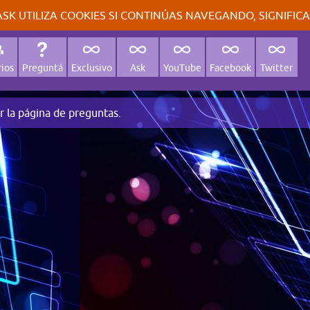
SK UTILIZA COOKIES SI CONTINÚAS NAVEGANDO, SIGNIFIC
ios
Preguntá
Exclusivo
Ask
YouTube
Facebook
Twitter
r la página de preguntas.