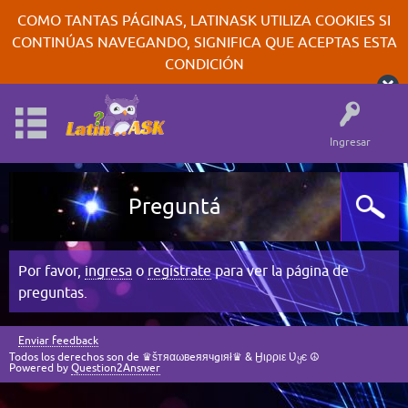
COMO TANTAS PÁGINAS, LATINASK UTILIZA COOKIES SI
CONTINÚAS NAVEGANDO, SIGNIFICA QUE ACEPTAS ESTA
CONDICIÓN
Ingresar
Preguntá
Por favor,
ingresa
o
regístrate
para ver la página de
preguntas.
Enviar feedback
Todos los derechos son de ♛šтяαωвeяячgıяł♛ & Ӈιρριε Ʋყє ☮
Powered by
Question2Answer